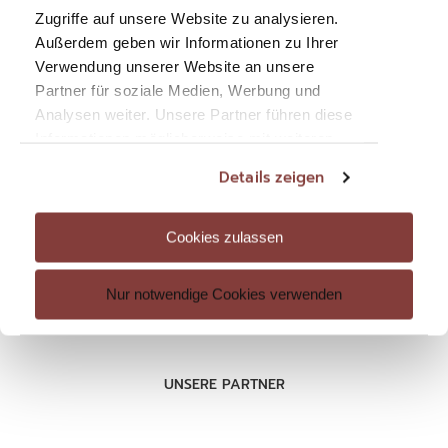
Mitglieder-Login
Zugriffe auf unsere Website zu analysieren.
Außerdem geben wir Informationen zu Ihrer
Verwendung unserer Website an unsere
Partner für soziale Medien, Werbung und
Analysen weiter. Unsere Partner führen diese
RECHTLICHES
Informationen möglicherweise mit weiteren
Datenschutz
Daten zusammen, die Sie ihnen bereitgestellt
Details zeigen
haben oder die sie im Rahmen Ihrer Nutzung
Impressum
der Dienste gesammelt haben. Sie geben
AGB
Einwilligung zu unseren Cookies, wenn Sie
Cookies zulassen
unsere Webseite weiterhin nutzen.
Nur notwendige Cookies verwenden
UNSERE PARTNER