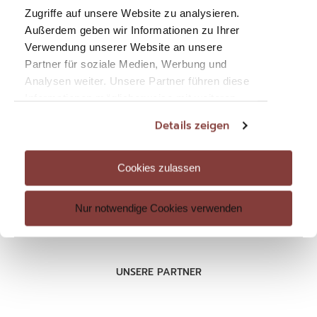
Mitglieder-Login
Zugriffe auf unsere Website zu analysieren.
Außerdem geben wir Informationen zu Ihrer
Verwendung unserer Website an unsere
Partner für soziale Medien, Werbung und
Analysen weiter. Unsere Partner führen diese
RECHTLICHES
Informationen möglicherweise mit weiteren
Datenschutz
Daten zusammen, die Sie ihnen bereitgestellt
Details zeigen
haben oder die sie im Rahmen Ihrer Nutzung
Impressum
der Dienste gesammelt haben. Sie geben
AGB
Einwilligung zu unseren Cookies, wenn Sie
Cookies zulassen
unsere Webseite weiterhin nutzen.
Nur notwendige Cookies verwenden
UNSERE PARTNER