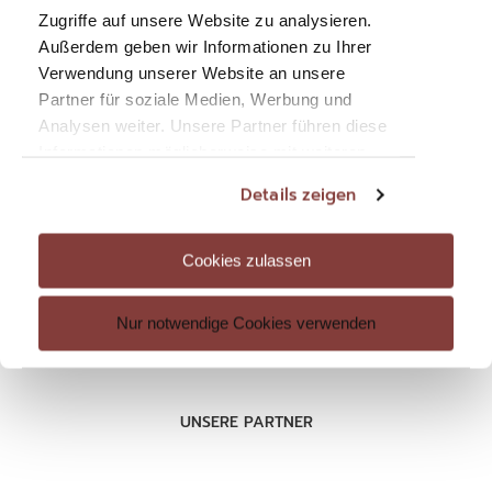
Mitglieder-Login
Zugriffe auf unsere Website zu analysieren.
Außerdem geben wir Informationen zu Ihrer
Verwendung unserer Website an unsere
Partner für soziale Medien, Werbung und
Analysen weiter. Unsere Partner führen diese
RECHTLICHES
Informationen möglicherweise mit weiteren
Datenschutz
Daten zusammen, die Sie ihnen bereitgestellt
Details zeigen
haben oder die sie im Rahmen Ihrer Nutzung
Impressum
der Dienste gesammelt haben. Sie geben
AGB
Einwilligung zu unseren Cookies, wenn Sie
Cookies zulassen
unsere Webseite weiterhin nutzen.
Nur notwendige Cookies verwenden
UNSERE PARTNER