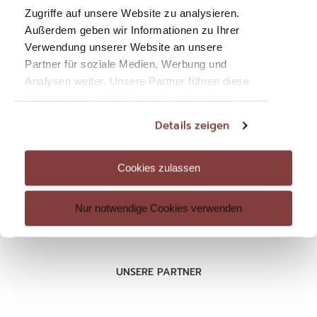
Mitglieder-Login
Zugriffe auf unsere Website zu analysieren.
Außerdem geben wir Informationen zu Ihrer
Verwendung unserer Website an unsere
Partner für soziale Medien, Werbung und
Analysen weiter. Unsere Partner führen diese
RECHTLICHES
Informationen möglicherweise mit weiteren
Datenschutz
Daten zusammen, die Sie ihnen bereitgestellt
Details zeigen
haben oder die sie im Rahmen Ihrer Nutzung
Impressum
der Dienste gesammelt haben. Sie geben
AGB
Einwilligung zu unseren Cookies, wenn Sie
Cookies zulassen
unsere Webseite weiterhin nutzen.
Nur notwendige Cookies verwenden
UNSERE PARTNER