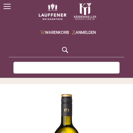
WARENKORB
ANMELDEN
Suche
ZUM
ENDE
DER
BILDGALERIE
SPRINGEN