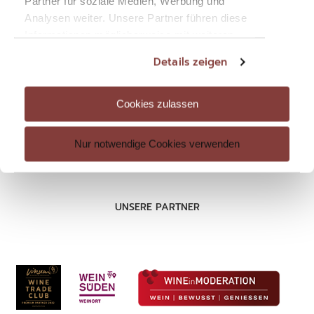
Partner für soziale Medien, Werbung und
Analysen weiter. Unsere Partner führen diese
RECHTLICHES
Informationen möglicherweise mit weiteren
Datenschutz
Daten zusammen, die Sie ihnen bereitgestellt
Details zeigen
haben oder die sie im Rahmen Ihrer Nutzung
Impressum
der Dienste gesammelt haben. Sie geben
AGB
Einwilligung zu unseren Cookies, wenn Sie
Cookies zulassen
unsere Webseite weiterhin nutzen.
Nur notwendige Cookies verwenden
UNSERE PARTNER