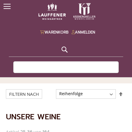
WARENKORB
ANMELDEN
Suche
ABS
FILTERN NACH
SOR
UNSERE WEINE
Artikel
25
-
36
von
164