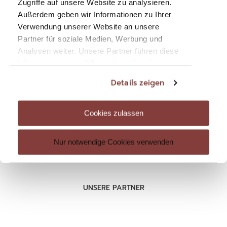
Zugriffe auf unsere Website zu analysieren.
Außerdem geben wir Informationen zu Ihrer
Verwendung unserer Website an unsere
Partner für soziale Medien, Werbung und
Analysen weiter. Unsere Partner führen diese
RECHTLICHES
Informationen möglicherweise mit weiteren
Datenschutz
Daten zusammen, die Sie ihnen bereitgestellt
Details zeigen
haben oder die sie im Rahmen Ihrer Nutzung
Impressum
der Dienste gesammelt haben. Sie geben
AGB
Einwilligung zu unseren Cookies, wenn Sie
Cookies zulassen
unsere Webseite weiterhin nutzen.
Nur notwendige Cookies verwenden
UNSERE PARTNER