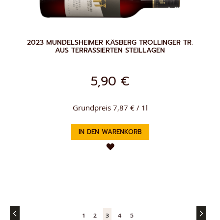
2023 MUNDELSHEIMER KÄSBERG TROLLINGER TR.
AUS TERRASSIERTEN STEILLAGEN
5,90 €
Grundpreis 7,87 € / 1l
IN DEN WARENKORB
ZUR
WUNSCHLISTE
HINZUFÜGEN
Seite
SEITE
ZURÜCK
SEITE
WEIT
Seite
Seite
You're
Seite
Seite
1
2
3
4
5