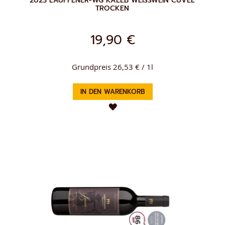
2023 LAUFFENER-WG KALEB WEISSWEIN CUVÉE T
ROCKEN
19,90 €
Grundpreis 26,53 € / 1l
IN DEN WARENKORB
ZUR
WUNSCHLISTE
HINZUFÜGEN