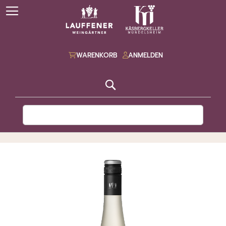
WARENKORB
ANMELDEN
Suche
ZUM
ENDE
DER
BILDGALERIE
SPRINGEN