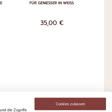
GE
FÜR GENIESSER IN WEISS
35,00 €
ZUR
IN DEN WARENKORB
WUNSCHLISTE
HINZUFÜGEN
HLISTE
FÜGEN
Cookies zulassen
nd die Zugriffe