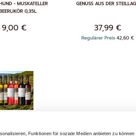
HUND - MUSKATELLER
GENUSS AUS DER STEILLA
BEERLIKÖR 0,35L.
9,00 €
37,99 €
Sonderpreis
Regulärer Preis
42,60 €
ZUR
ENKORB
WUNSCHLISTE
ZUR
IN DEN WARENKORB
HINZUFÜGEN
WUNSC
HINZU
AKET MÜHLBÄCHER -
IRGEHENSTEIL
onalisieren, Funktionen für soziale Medien anbieten zu können u