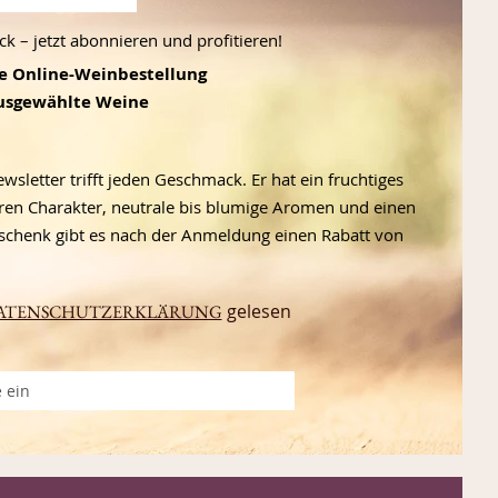
 – jetzt abonnieren und profitieren!
te Online-Weinbestellung
ausgewählte Weine
letter trifft jeden Geschmack. Er hat ein fruchtiges
en Charakter, neutrale bis blumige Aromen und einen
schenk gibt es nach der Anmeldung einen Rabatt von
gelesen
ATENSCHUTZERKLÄRUNG