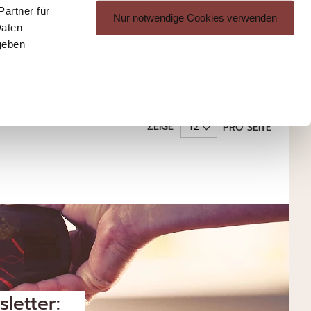
artner für
Nur notwendige Cookies verwenden
Daten
geben
ZEIGE
PRO SEITE
letter: