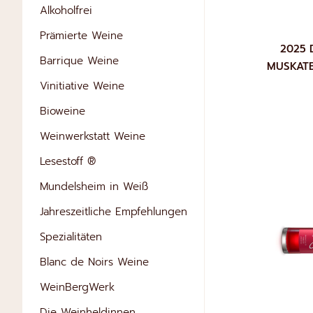
Alkoholfrei
Prämierte Weine
2025 
Barrique Weine
MUSKATE
Vinitiative Weine
Bioweine
Weinwerkstatt Weine
Lesestoff ®
IN DEN WAR
Mundelsheim in Weiß
Jahreszeitliche Empfehlungen
Spezialitäten
Blanc de Noirs Weine
WeinBergWerk
Die Weinheldinnen