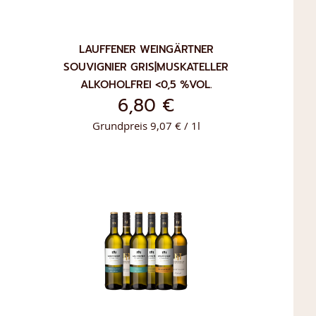
LAUFFENER WEINGÄRTNER
SOUVIGNIER GRIS|MUSKATELLER
ALKOHOLFREI <0,5 %VOL.
6,80 €
Grundpreis 9,07 € / 1l
ZUR
IN DEN WARENKORB
LISTE
WUNSCHLISTE
ÜGEN
HINZUFÜGEN