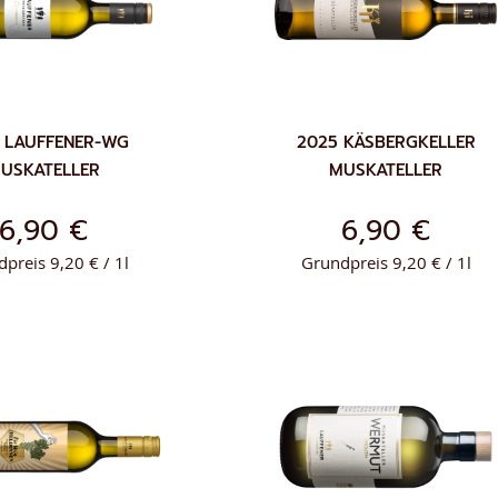
 LAUFFENER-WG
2025 KÄSBERGKELLER
USKATELLER
MUSKATELLER
6,90 €
6,90 €
preis 9,20 € / 1l
Grundpreis 9,20 € / 1l
ZUR
ZUR
NKORB
IN DEN WARENKORB
WUNSCHLISTE
WUNSCH
HINZUFÜGEN
HINZUF