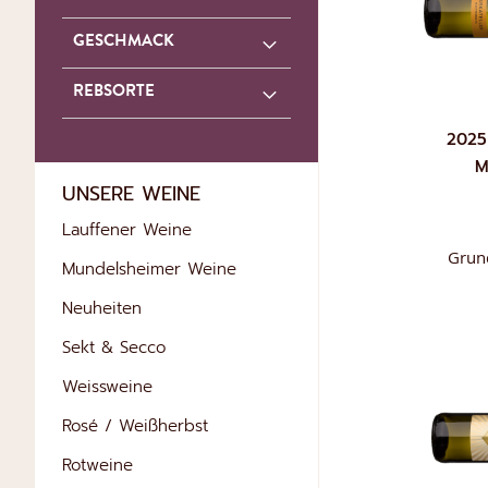
GESCHMACK
REBSORTE
2025
M
UNSERE WEINE
Lauffener Weine
Grund
Mundelsheimer Weine
Neuheiten
Sekt & Secco
IN DEN WARE
Weissweine
Rosé / Weißherbst
Rotweine