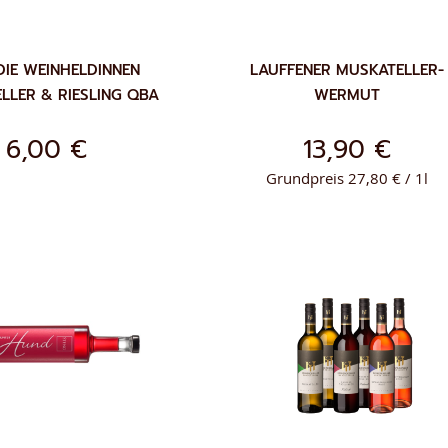
DIE WEINHELDINNEN
LAUFFENER MUSKATELLER-
LLER & RIESLING QBA
WERMUT
6,00 €
13,90 €
Grundpreis 27,80 € / 1l
ZUR
ENKORB
WUNSCHLISTE
ZUR
IN DEN WARENKORB
HINZUFÜGEN
WUNSCH
HINZUF