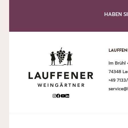
HABEN SI
LAUFFEN
Im Brühl 
74348 La
+49 7133
service@