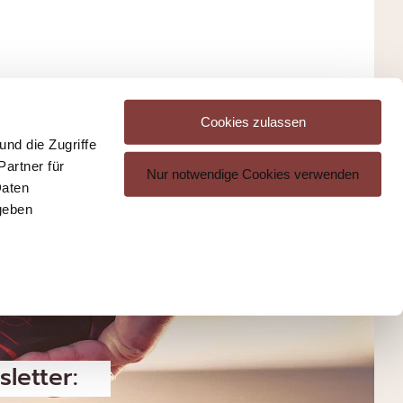
Cookies zulassen
nd die Zugriffe
artner für
Nur notwendige Cookies verwenden
Daten
geben
letter: