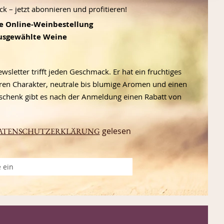
 – jetzt abonnieren und profitieren!
te Online-Weinbestellung
ausgewählte Weine
letter trifft jeden Geschmack. Er hat ein fruchtiges
en Charakter, neutrale bis blumige Aromen und einen
schenk gibt es nach der Anmeldung einen Rabatt von
gelesen
ATENSCHUTZERKLÄRUNG