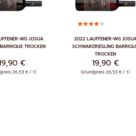
Bewertung:
1
BEWERTUNG
80%
UFFENER-WG JOSUA
2022 LAUFFENER-WG JOSU
 BARRIQUE TROCKEN
SCHWARZRIESLING BARRIQU
TROCKEN
19,90 €
19,90 €
preis 26,53 € / 1l
Grundpreis 26,53 € / 1l
ZUR
ZUR
NKORB
IN DEN WARENKORB
WUNSCHLISTE
WUNSCH
HINZUFÜGEN
HINZUF