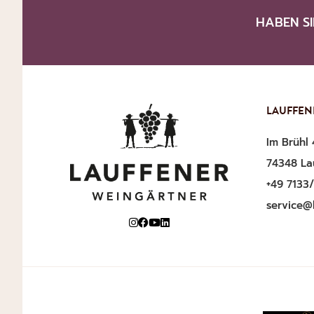
HABEN SI
LAUFFEN
Im Brühl 
74348 La
+49 7133
service@